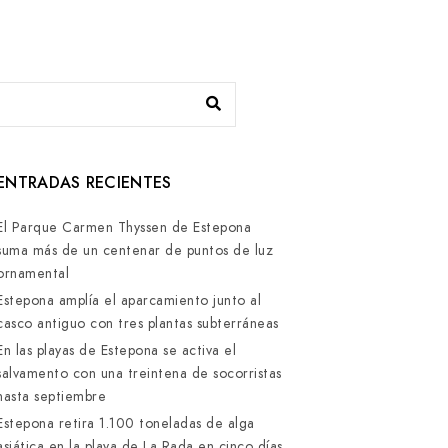
ENTRADAS RECIENTES
El Parque Carmen Thyssen de Estepona
suma más de un centenar de puntos de luz
ornamental
Estepona amplía el aparcamiento junto al
casco antiguo con tres plantas subterráneas
En las playas de Estepona se activa el
salvamento con una treintena de socorristas
hasta septiembre
Estepona retira 1.100 toneladas de alga
asiática en la playa de La Rada en cinco días