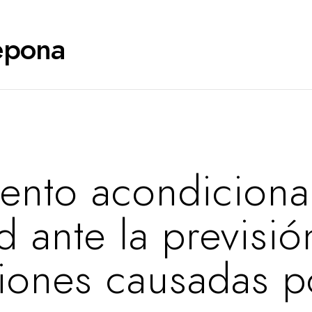
tepona
ento acondiciona
d ante la previsió
ciones causadas p