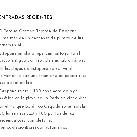
ENTRADAS RECIENTES
El Parque Carmen Thyssen de Estepona
suma más de un centenar de puntos de luz
ornamental
Estepona amplía el aparcamiento junto al
casco antiguo con tres plantas subterráneas
En las playas de Estepona se activa el
salvamento con una treintena de socorristas
hasta septiembre
Estepona retira 1.100 toneladas de alga
asiática en la playa de La Rada en cinco días
En el Parque Botánico Orquidario se instalan
60 luminarias LED y 100 puntos de luz
escénica para completar su
remodelaciónBorrador automático